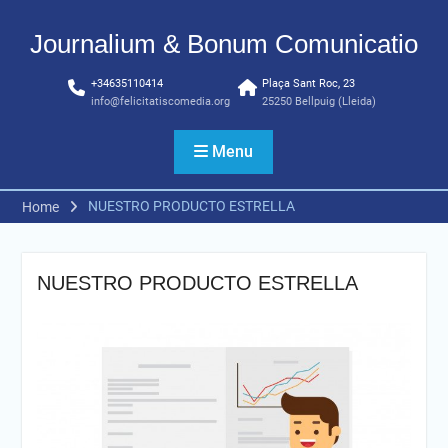
Skip
to
Journalium & Bonum Comunicatio
content
+34635110414
Plaça Sant Roc, 23
info@felicitatiscomedia.org
25250 Bellpuig (Lleida)
Menu
NUESTRO PRODUCTO ESTRELLA
Home
NUESTRO PRODUCTO ESTRELLA